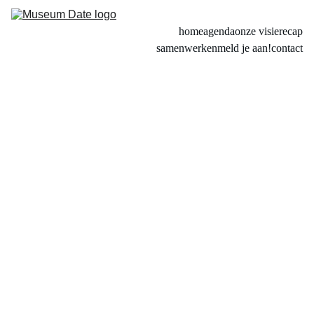
home
agenda
onze visie
recap
samenwerken
meld je aan!
contact
Wood